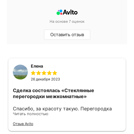
На основе 7 оценок
Оставить отзыв
Елена
26 декабря 2023
Сделка состоялась
«Стеклянные
перегородки межкомнатные»
Спасибо, за красоту такую. Перегородка
Читать полностью
получилась шикарная !! Размеры 4,25 на
3,20.. сделали быстро, установили быстро,
Отзыв Avito
спасибо 🙏