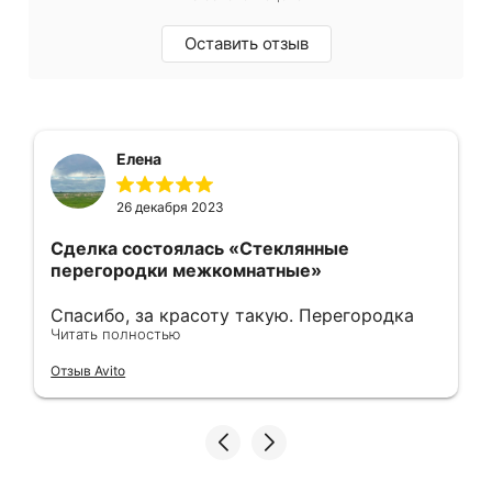
Оставить отзыв
Елена
26 декабря 2023
Сделка состоялась
«Стеклянные
перегородки межкомнатные»
Спасибо, за красоту такую. Перегородка
Читать полностью
получилась шикарная !! Размеры 4,25 на
3,20.. сделали быстро, установили быстро,
Отзыв Avito
спасибо 🙏